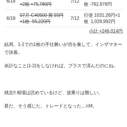
6/19
7/12
×2枚 +75,780円
枚 -782,978円
07月-C40500 買 55円
行使 1031.26円×1
6/19
7/12
×1枚 -55,220円
枚 1,028,992円
小計 +246,014円
結局、1-1での1枚の手仕舞いが功を奏して、インザマネー
で決着。
余計なこと(1-2)をしなければ、プラスで済んだのにね。
残念!! 相場は読めているけど、波乗りは難しい。
甚だ、そう感じた、トレードとなった…ﾄﾎﾎ。